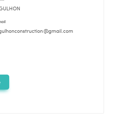
GULHON
ail
e